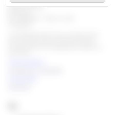
Arpents Paysage
Bet Buchet
Be THERMIQUE – Olivier Le Lohé
Capingelec
Il a entièrement été conçu en ossature bois
pour la plupart des structures porteuses
primaires et pour les façades qui venaient s’y
accrocher.
Projet précédent
15 logements – Pierrefitte
Projet suivant
Vincennes