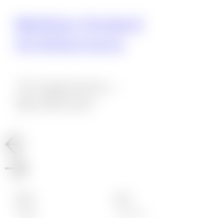
Mathieu
Godard
Architectures
70 logements –
Montevrain
MOA
SDP
Elgéa
4 909 m²