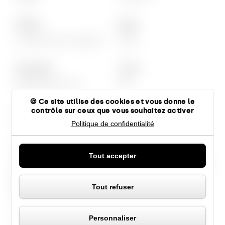
Phase
Date
Concours non retenu
2016
Situation
Coût
Montevrain (77)
NC
Ce site utilise des cookies et vous donne le
contrôle sur ceux que vous souhaitez activer
Mission
Label
Politique de confidentialité
Complète
Certification H et E
Ce projet de 70 logements vient
Tout accepter
s’insérer en lisière de l’écoquartier de
Panneau de gestion des coo
Montevrain.
Tout refuser
Équipe agence
Architecte : Guillaume Beaumont
Personnaliser
Partenaires MOE