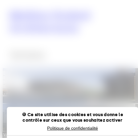
Mathieu
Godard
Architectures
Tertiaire
Siège d’Est Ensemble
équipements
,
Habitat
tertiaire
Ce site utilise des cookies et vous donne le
Bureaux – Parc
tertiaire
contrôle sur ceux que vous souhaitez activer
Politique de confidentialité
Voir plus de projets