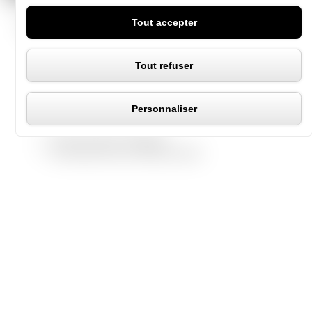
Panneau de gestion des coo
Tout accepter
189 boulevard Brune
Tout refuser
75014 Paris (FR)
contact@godardarchitectures.com
Personnaliser
+33(0) 1 43 95 08 75
Informations légales
Politique de confidentialité